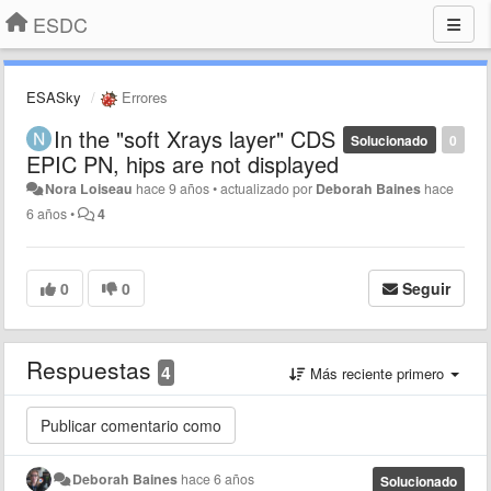
ESDC
ESASky
Errores
In the "soft Xrays layer" CDS
Solucionado
0
EPIC PN, hips are not displayed
Nora Loiseau
hace 9 años
•
actualizado por
Deborah Baines
hace
6 años
•
4
0
0
Seguir
Respuestas
4
Más reciente primero
Deborah Baines
hace 6 años
Solucionado