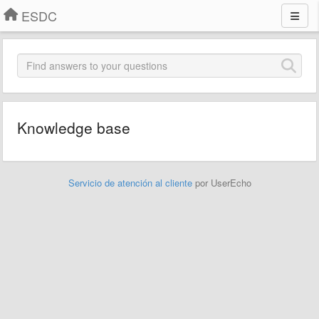
ESDC
Knowledge base
Servicio de atención al cliente
por UserEcho