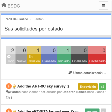
ESDC
Perfil de usuario
Fanfan
Sus solicitudes por estado
2
0
1
0
1
0
0
En
Todo
Nuevo
revisión
Planeado
Iniciado
Finalizado
Rechazado
Última actualización
Add the ART-XC sky survey :)
En revisión
+2
Fanfan
hace 2 años
•
actualizado por
Deborah Baines
hace 2 años
•
1
Add the eROSITA largest ever Xray space survey!
Iniciado
0