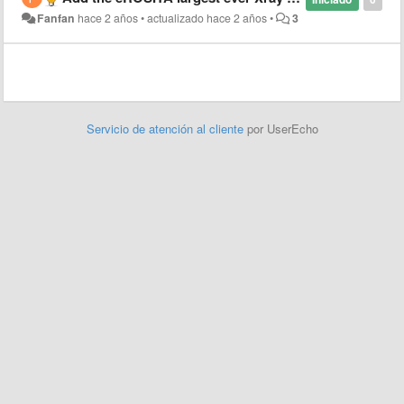
Fanfan
hace 2 años
•
actualizado
hace 2 años
•
3
Servicio de atención al cliente
por UserEcho