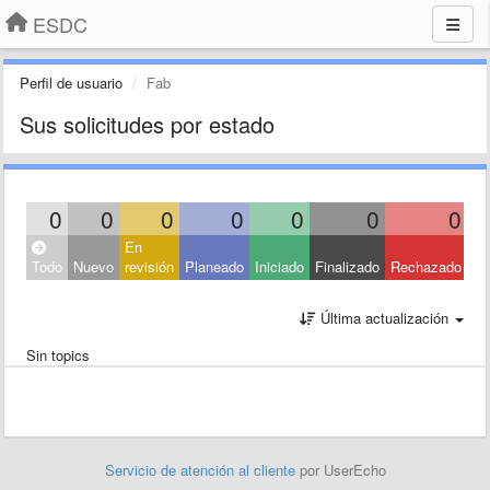
ESDC
Perfil de usuario
Fab
Sus solicitudes por estado
0
0
0
0
0
0
0
En
Todo
Nuevo
revisión
Planeado
Iniciado
Finalizado
Rechazado
Última actualización
Sin topics
Servicio de atención al cliente
por UserEcho