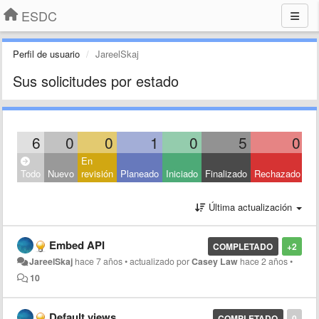
ESDC
Perfil de usuario
JareelSkaj
Sus solicitudes por estado
6
0
0
1
0
5
0
En
Todo
Nuevo
revisión
Planeado
Iniciado
Finalizado
Rechazado
Última actualización
Embed API
COMPLETADO
+2
JareelSkaj
hace 7 años
•
actualizado por
Casey Law
hace 2 años
•
10
Default views
COMPLETADO
0