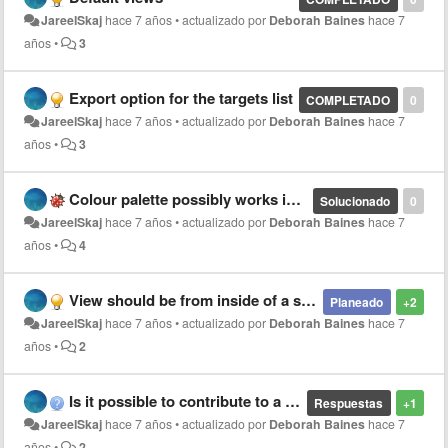
JareelSkaj
hace 7 años
•
actualizado por
Deborah Baines
hace 7
años
•
3
Export option for the targets list
COMPLETADO
0
JareelSkaj
hace 7 años
•
actualizado por
Deborah Baines
hace 7
años
•
3
Colour palette possibly works in an incorrect way
Solucionado
0
JareelSkaj
hace 7 años
•
actualizado por
Deborah Baines
hace 7
años
•
4
View should be from inside of a sphere, not outside
Planeado
+2
JareelSkaj
hace 7 años
•
actualizado por
Deborah Baines
hace 7
años
•
2
Is it possible to contribute to a supported language?
Respuestas
+1
JareelSkaj
hace 7 años
•
actualizado por
Deborah Baines
hace 7
años
•
2